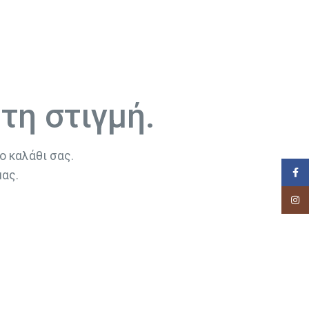
 τη στιγμή.
ο καλάθι σας.
Face
μας.
Insta