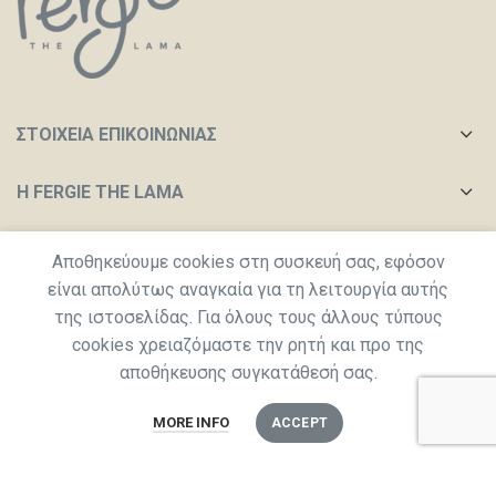
ΣΤΟΙΧΕΙΑ ΕΠΙΚΟΙΝΩΝΙΑΣ
Η FERGIE THE LAMA
ΧΡΉΣΙΜΟΙ ΣΎΝΔΕΣΜΟΙ
Aποθηκεύουμε cookies στη συσκευή σας, εφόσον
είναι απολύτως αναγκαία για τη λειτουργία αυτής
της ιστοσελίδας. Για όλους τους άλλους τύπους
2022
Fergie the Lama
created by
Catalytica
cookies χρειαζόμαστε την ρητή και προ της
αποθήκευσης συγκατάθεσή σας.
0
MORE INFO
ACCEPT
Shop
Αγαπημένα
Cart
Ο λογαριασμός μου