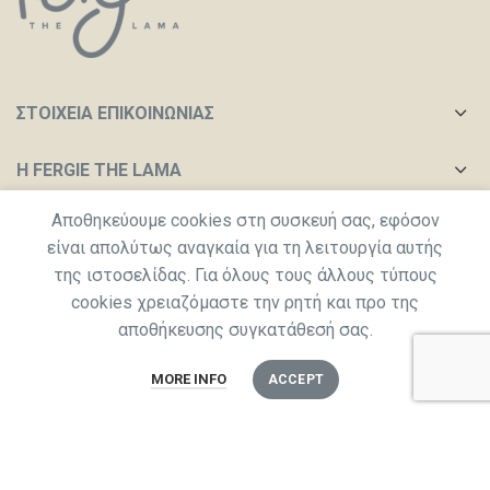
ΣΤΟΙΧΕΙΑ ΕΠΙΚΟΙΝΩΝΙΑΣ
Η FERGIE THE LAMA
Aποθηκεύουμε cookies στη συσκευή σας, εφόσον
ΧΡΉΣΙΜΟΙ ΣΎΝΔΕΣΜΟΙ
είναι απολύτως αναγκαία για τη λειτουργία αυτής
της ιστοσελίδας. Για όλους τους άλλους τύπους
cookies χρειαζόμαστε την ρητή και προ της
2022
Fergie the Lama
created by
Catalytica
αποθήκευσης συγκατάθεσή σας.
0
MORE INFO
ACCEPT
Shop
Αγαπημένα
Cart
Ο λογαριασμός μου