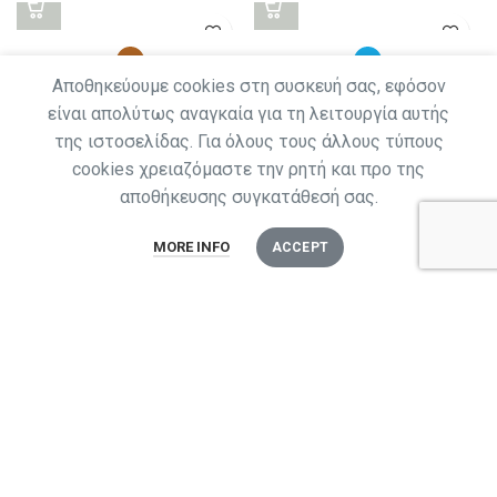
Aποθηκεύουμε cookies στη συσκευή σας, εφόσον
Σαλοπετίτσα “my coffee outfit”
Σαλοπετίτσα “my happy place”
είναι απολύτως αναγκαία για τη λειτουργία αυτής
20,00
€
20,00
€
της ιστοσελίδας. Για όλους τους άλλους τύπους
cookies χρειαζόμαστε την ρητή και προ της
αποθήκευσης συγκατάθεσή σας.
Σαλοπετίτσα “summer morning”
Σαλοπετίτσα”jungle”
0
MORE INFO
ACCEPT
20,00
€
20,00
€
Shop
Filters
Αγαπημένα
Cart
Ο λογαριασμός μου
LOAD MORE PRODUCTS