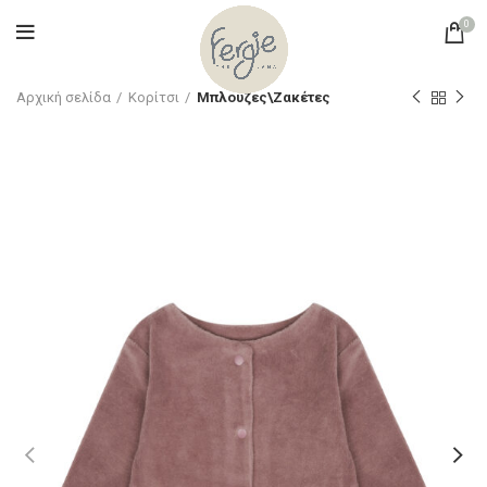
0
Αρχική σελίδα
Κορίτσι
Μπλούζες\Ζακέτες